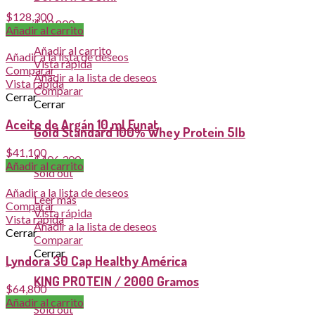
$
128,300
$
33,800
Añadir al carrito
Añadir al carrito
Añadir a la lista de deseos
Vista rápida
Comparar
Añadir a la lista de deseos
Vista rápida
Comparar
Cerrar
Cerrar
Aceite de Argán 10 ml Funat
Gold Standard 100% Whey Protein 5lb
$
41,100
$
406,300
Añadir al carrito
Sold out
Añadir a la lista de deseos
Leer más
Comparar
Vista rápida
Vista rápida
Añadir a la lista de deseos
Cerrar
Comparar
Cerrar
Lyndora 30 Cap Healthy América
KING PROTEIN / 2000 Gramos
$
64,800
Añadir al carrito
Sold out