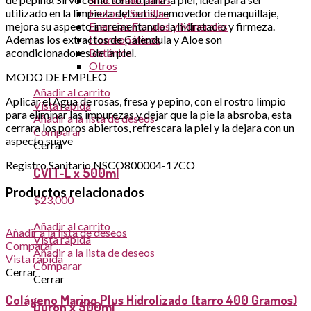
utilizado en la limpieza del cutis, removedor de maquillaje,
Frutos y Semillas
mejora su aspecto incrementando la hidratacio y firmeza.
Esencias Florales y Minerales
Ademas los extractos de Calendula y Aloe son
Homeopáticos
acondicionadores de la piel.
Botánica
Otros
MODO DE EMPLEO
Añadir al carrito
Aplicar el Agua de rosas, fresa y pepino, con el rostro limpio
Vista rápida
para eliminar las impurezas y dejar que la pie la absroba, esta
Añadir a la lista de deseos
cerrara los poros abiertos, refrescara la piel y la dejara con un
Comparar
aspecto suave
Cerrar
Registro Sanitario NSCO800004-17CO
CVIT-L x 500ml
Productos relacionados
$
23,000
Añadir al carrito
Añadir a la lista de deseos
Vista rápida
Comparar
Añadir a la lista de deseos
Vista rápida
Comparar
Cerrar
Cerrar
Colágeno Marino Plus Hidrolizado (tarro 400 Gramos)
Duron x 500ml