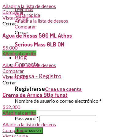
Añadir a la lista de deseos
Leer más
Comparar
Vista rápida
Vista rápida
Añadir a la lista de deseos
Cerrar
Comparar
Cerrar
Agua de Rosas 500 ML Athos
Serious Mass 6LB ON
$
5,000
Añadir al carrito
Blog
Contacto
Añadir a la lista de deseos
Comparar
Ingresa - Registro
Vista rápida
Cerrar
Registrarse
Crea una cuenta
Crema de Árnica 90g Funat
Nombre de usuario o correo electrónico
*
$
32,300
Añadir al carrito
Password
*
Añadir a la lista de deseos
Comparar
Iniciar sesión
Vista rápida