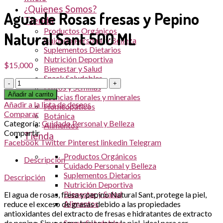
¿Quienes Somos?
Agua de Rosas fresas y Pepino
Tienda
Productos Orgánicos
Natural Sant 500 ML
Cuidado Personal y Belleza
Suplementos Dietarios
Nutrición Deportiva
$
15,000
Bienestar y Salud
Snack Saludables
Cantidad
Frutos y Semillas
Añadir al carrito
Esencias florales y minerales
Añadir a la lista de deseos
Homeopáticos
Comparar
Botánica
Categoría:
Cuidado Personal y Belleza
Alimentos
Compartir
Tienda
Facebook
Twitter
Pinterest
linkedin
Telegram
Productos Orgánicos
Descripción
Cuidado Personal y Belleza
Suplementos Dietarios
Descripción
Nutrición Deportiva
Bienestar y Salud
El agua de rosas, fresa y pepino Natural Sant, protege la piel,
Alimentos
reduce el exceso de grasas debido a las propiedades
antioxidantes del extracto de fresas e hidratantes de extracto
de pepino. Sirve como tonico para la piel, ideal para ser
Snack Saludables