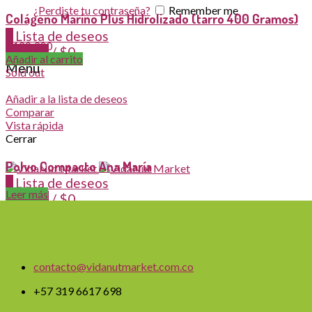
¿Perdiste tu contraseña?
Remember me
Colágeno Marino Plus Hidrolizado (tarro 400 Gramos)
0
Lista de deseos
$
128,300
0
items
/
$
0
Añadir al carrito
Menu
Sold out
Añadir a la lista de deseos
Comparar
Vista rápida
Cerrar
Polvo Compacto Ana María
0
Lista de deseos
Leer más
0
items
/
$
0
contacto@vidanutmarket.com.co
+57 319 6617 698