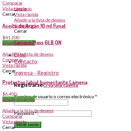
Comparar
Vista rápida
Leer más
Cerrar
Vista rápida
Añadir a la lista de deseos
Aceite de Argán 10 ml Funat
Comparar
Cerrar
$
41,100
Serious Mass 6LB ON
Añadir al carrito
Añadir a la lista de deseos
Blog
Comparar
Contacto
Vista rápida
Cerrar
Ingresa - Registro
Protector labial humectante Lamena
Registrarse
Crea una cuenta
$
6,400
Nombre de usuario o correo electrónico
*
Añadir al carrito
Añadir a la lista de deseos
Password
*
Comparar
Vista rápida
Iniciar sesión
Cerrar