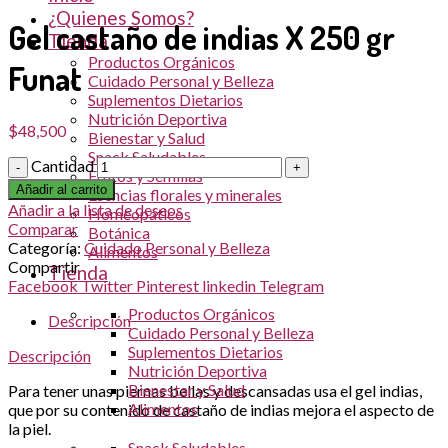
¿Quienes Somos?
Gel castaño de indias X 250 gr
Tienda
Productos Orgánicos
Funat
Cuidado Personal y Belleza
Suplementos Dietarios
Nutrición Deportiva
$
48,500
Bienestar y Salud
Snack Saludables
Cantidad
Frutos y Semillas
Añadir al carrito
Esencias florales y minerales
Añadir a la lista de deseos
Homeopáticos
Comparar
Botánica
Categoría:
Cuidado Personal y Belleza
Alimentos
Compartir
Tienda
Facebook
Twitter
Pinterest
linkedin
Telegram
Productos Orgánicos
Descripción
Cuidado Personal y Belleza
Suplementos Dietarios
Descripción
Nutrición Deportiva
Bienestar y Salud
Para tener unas piernas bellas y descansadas usa el gel indias,
Alimentos
que por su contenido de castaño de indias mejora el aspecto de
la piel.
Snack Saludables