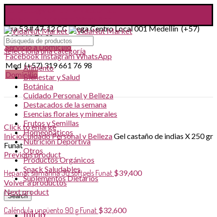
contacto@vidanutmarket.com.co
Facebook
Instagram
WhatsApp
Cra 53 # 47-12 CC Mega Centro Local 001 Medellín (+57)
319 661 76 98
Servicio a Domicilio
Selecciona una categoría
Facebook
Instagram
WhatsApp
Med (+57) 319 661 76 98
Alimento
Domicilio
Bienestar y Salud
Botánica
Cuidado Personal y Belleza
Destacados de la semana
Esencias florales y minerales
Frutos y Semillas
Click to enlarge
Homeopáticos
Inicio
Cuidado Personal y Belleza
Gel castaño de indias X 250 gr
Nutrición Deportiva
Funat
Otros
Previous product
Productos Orgánicos
Snack Saludables
Hepanat silimarina 30 softgels Funat
$
39,400
Suplementos Dietarios
Volver a productos
Next product
Search
Caléndula ungüento 90 g Funat
$
32,600
Inicio