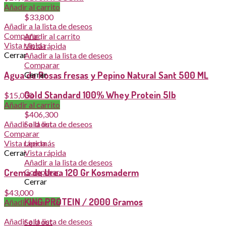
Añadir al carrito
$
33,800
Añadir a la lista de deseos
Comparar
Añadir al carrito
Vista rápida
Vista rápida
Cerrar
Añadir a la lista de deseos
Comparar
Agua de Rosas fresas y Pepino Natural Sant 500 ML
Cerrar
Gold Standard 100% Whey Protein 5lb
$
15,000
Añadir al carrito
$
406,300
Añadir a la lista de deseos
Sold out
Comparar
Vista rápida
Leer más
Cerrar
Vista rápida
Añadir a la lista de deseos
Crema de Urea 120 Gr Kosmaderm
Comparar
Cerrar
$
43,000
KING PROTEIN / 2000 Gramos
Añadir al carrito
Añadir a la lista de deseos
Sold out