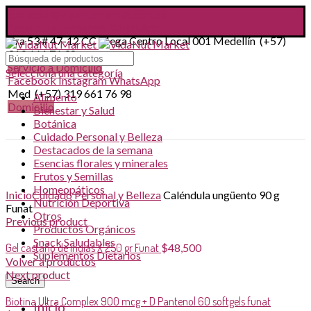
contacto@vidanutmarket.com.co
Facebook
Instagram
WhatsApp
Cra 53 # 47-12 CC Mega Centro Local 001 Medellín (+57)
319 661 76 98
Servicio a Domicilio
Selecciona una categoría
Facebook
Instagram
WhatsApp
Med (+57) 319 661 76 98
Alimento
Domicilio
Bienestar y Salud
Botánica
Cuidado Personal y Belleza
Destacados de la semana
Esencias florales y minerales
Frutos y Semillas
Click to enlarge
Homeopáticos
Inicio
Cuidado Personal y Belleza
Caléndula ungüento 90 g
Nutrición Deportiva
Funat
Otros
Previous product
Productos Orgánicos
Snack Saludables
Gel castaño de indias X 250 gr Funat
$
48,500
Suplementos Dietarios
Volver a productos
Next product
Search
Biotina Ultra Complex 900 mcg + D Pantenol 60 softgels funat
Inicio