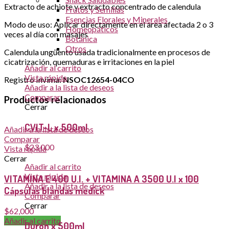
Extracto de achiote y extracto concentrado de calendula
Frutos y Semillas
Esencias Florales y Minerales
Modo de uso: Aplicar directamente en el area afectada 2 o 3
Homeopáticos
veces al día con masajes
Botánica
Otros
Calendula ungüento usada tradicionalmente en procesos de
cicatrización, quemaduras e irritaciones en la piel
Añadir al carrito
Vista rápida
Registro Invima:
NSOC12654-04CO
Añadir a la lista de deseos
Comparar
Productos relacionados
Cerrar
CVIT-L x 500ml
Añadir a la lista de deseos
Comparar
$
23,000
Vista rápida
Cerrar
Añadir al carrito
Vista rápida
VITAMINA E 400 U.I. + VITAMINA A 3500 U.I x 100
Añadir a la lista de deseos
Cápsulas blandas medick
Comparar
Cerrar
$
62,000
Añadir al carrito
Duron x 500ml