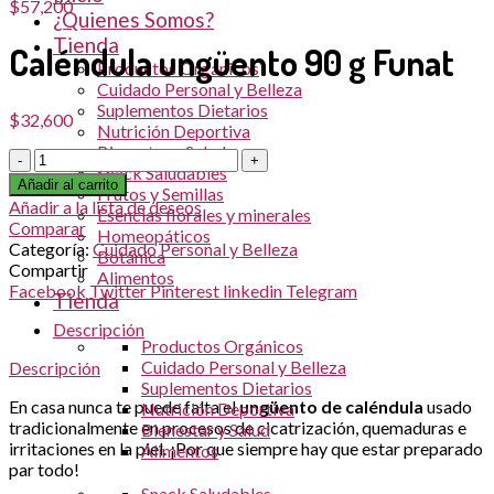
$
57,200
¿Quienes Somos?
Tienda
Caléndula ungüento 90 g Funat
Productos Orgánicos
Cuidado Personal y Belleza
Suplementos Dietarios
$
32,600
Nutrición Deportiva
Bienestar y Salud
Cantidad
Snack Saludables
Añadir al carrito
Frutos y Semillas
Añadir a la lista de deseos
Esencias florales y minerales
Comparar
Homeopáticos
Categoría:
Cuidado Personal y Belleza
Botánica
Compartir
Alimentos
Facebook
Twitter
Pinterest
linkedin
Telegram
Tienda
Descripción
Productos Orgánicos
Cuidado Personal y Belleza
Descripción
Suplementos Dietarios
En casa nunca te puede falta el
ungüento de caléndula
usado
Nutrición Deportiva
tradicionalmente en procesos de cicatrización, quemaduras e
Bienestar y Salud
irritaciones en la piel. ¡Por que siempre hay que estar preparado
Alimentos
par todo!
Snack Saludables