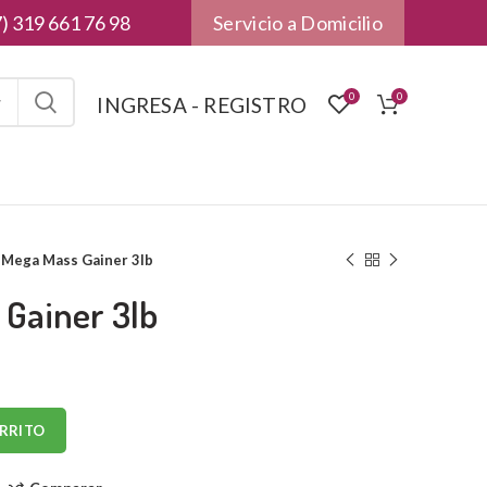
) 319 661 76 98
Servicio a Domicilio
0
0
INGRESA - REGISTRO
Mega Mass Gainer 3lb
Gainer 3lb
ARRITO