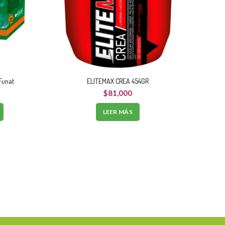
 Funat
ELITEMAX CREA 454GR
$
81,000
LEER MÁS