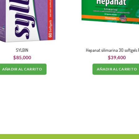
SYLBIN
Hepanat silimarina 30 softgels
$
85,000
$
39,400
AÑADIR AL CARRITO
AÑADIR AL CARRITO