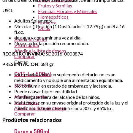
Frutos y Semillas
USO:
Esencias Florales y Minerales
Homeopáticos
Adultos Solamente.
Botánica
Mezclar 1 Porción (1 Dosificador = 12.79 g) con 8 a 16
Otros
fl.oz.
de agua y consumir una vez al día.
Añadir al carrito
No exceder la porción recomendada.
Vista rápida
Añadir a la lista de deseos
REGISTRO INVIMA:
SD2016-0003874
Comparar
Cerrar
PRESENTACIÓN:
384 gr
CVIT-L x 500ml
Este productos es un suplemento dietario. no es un
medicamento y no suple una alimentación equilibrada.
$
23,000
No consumir en estado de embarazo y lactancia.
Puede causar hipersensibilidad.
Añadir al carrito
Manténgase fuera del alcance de los niños.
Vista rápida
Manténgase en su envase original protegido de la luz y el
Añadir a la lista de deseos
calor, a una temperatura inferior a 30°c y 65% h.r.
Comparar
Cerrar
Productos relacionados
Duron x 500ml