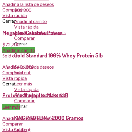
Añadir a la lista de deseos
Comparar
$
33,800
Vista rápida
Cerrar
Añadir al carrito
Vista rápida
Megaplex Creatine Power
Añadir a la lista de deseos
Comparar
Cerrar
$
72,700
Añadir al carrito
Gold Standard 100% Whey Protein 5lb
Sold out
Añadir a la lista de deseos
$
406,300
Comparar
Sold out
Vista rápida
Cerrar
Leer más
Vista rápida
Proteína Megaplex Mass 4LB
Añadir a la lista de deseos
Comparar
Cerrar
Leer más
KING PROTEIN / 2000 Gramos
Añadir a la lista de deseos
Comparar
Vista rápida
Sold out