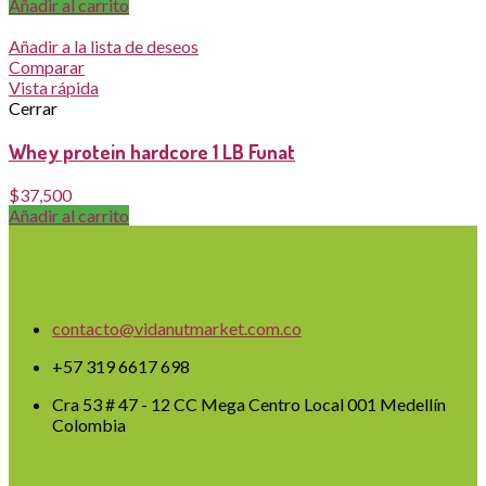
Añadir al carrito
Añadir a la lista de deseos
Comparar
Vista rápida
Cerrar
Whey protein hardcore 1 LB Funat
$
37,500
Añadir al carrito
contacto@vidanutmarket.com.co
+57 319 6617 698
Cra 53 # 47 - 12 CC Mega Centro Local 001 Medellín
Colombia