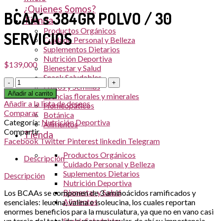
¿Quienes Somos?
BCAA´s 384GR POLVO / 30
Tienda
Productos Orgánicos
SERVICIOS
Cuidado Personal y Belleza
Suplementos Dietarios
Nutrición Deportiva
$
139,000
Bienestar y Salud
Snack Saludables
Cantidad
Frutos y Semillas
Añadir al carrito
Esencias florales y minerales
Añadir a la lista de deseos
Homeopáticos
Comparar
Botánica
Categoría:
Nutrición Deportiva
Alimentos
Compartir
Tienda
Facebook
Twitter
Pinterest
linkedin
Telegram
Productos Orgánicos
Descripción
Cuidado Personal y Belleza
Suplementos Dietarios
Descripción
Nutrición Deportiva
Bienestar y Salud
Los BCAAs se componen de 3 aminoácidos ramificados y
Alimentos
esenciales: leucina, valina e isoleucina, los cuales reportan
enormes beneficios para la musculatura, ya que no en vano casi
un tercio del total de la masa muscular, de ahí su importancia.
Snack Saludables