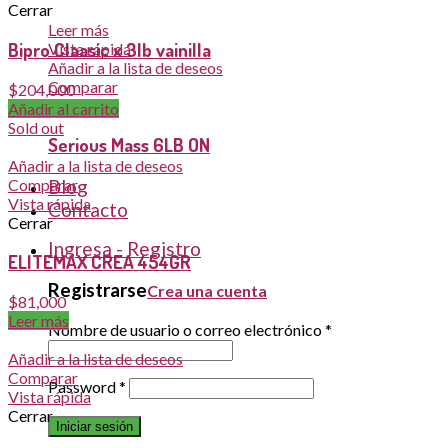
Cerrar
Leer más
Bipro Claasic x 3lb vainilla
Vista rápida
Añadir a la lista de deseos
Comparar
$
204,000
Cerrar
Añadir al carrito
Sold out
Serious Mass 6LB ON
Añadir a la lista de deseos
Comparar
Blog
Vista rápida
Contacto
Cerrar
Ingresa - Registro
ELITEMAX CREA 454GR
Registrarse
Crea una cuenta
$
81,000
Leer más
Nombre de usuario o correo electrónico
*
Añadir a la lista de deseos
Comparar
Password
*
Vista rápida
Cerrar
Iniciar sesión