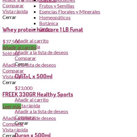
Comparar
Frutos y Semillas
Vista rápida
Esencias Florales y Minerales
Cerrar
Homeopáticos
Botánica
Whey protein hardcore 1 LB Funat
Otros
Añadir al carrito
$
37,500
Vista rápida
Añadir al carrito
Añadir a la lista de deseos
Sold out
Comparar
Cerrar
Añadir a la lista de deseos
Comparar
CVIT-L x 500ml
Vista rápida
Cerrar
$
23,000
FREEK 330GR Healthy Sports
Añadir al carrito
Vista rápida
Leer más
Añadir a la lista de deseos
Comparar
Añadir a la lista de deseos
Cerrar
Comparar
Vista rápida
Duron x 500ml
Cerrar