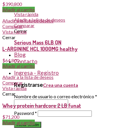
$
390,800
Leer más
Añadir al carrito
Vista rápida
Añadir a la lista de deseos
Añadir a la lista de deseos
Comparar
Comparar
Cerrar
Vista rápida
Cerrar
Serious Mass 6LB ON
L-ARGININE HCL 1000MG healthy
Blog
$
64,800
Contacto
Añadir al carrito
Ingresa - Registro
Añadir a la lista de deseos
Comparar
Registrarse
Crea una cuenta
Vista rápida
Cerrar
Nombre de usuario o correo electrónico
*
Whey protein hardcore 2 LB funat
Password
*
$
71,200
Añadir al carrito
Iniciar sesión