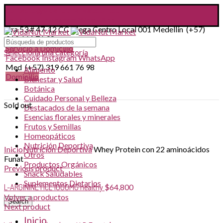
contacto@vidanutmarket.com.co
Facebook
Instagram
WhatsApp
Cra 53 # 47-12 CC Mega Centro Local 001 Medellín (+57)
319 661 76 98
Servicio a Domicilio
Selecciona una categoría
Facebook
Instagram
WhatsApp
Med (+57) 319 661 76 98
Alimento
Domicilio
Bienestar y Salud
Botánica
Cuidado Personal y Belleza
Sold out
Destacados de la semana
Esencias florales y minerales
Frutos y Semillas
Homeopáticos
Click to enlarge
Nutrición Deportiva
Inicio
Nutrición Deportiva
Whey Protein con 22 aminoácidos
Otros
Funat
Productos Orgánicos
Previous product
Snack Saludables
Suplementos Dietarios
L-ARGININE HCL 1000MG healthy
$
64,800
Volver a productos
Search
Next product
Inicio