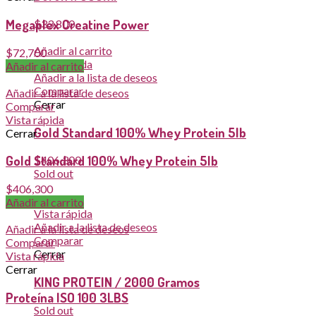
Megaplex Creatine Power
$
33,800
Añadir al carrito
$
72,700
Vista rápida
Añadir al carrito
Añadir a la lista de deseos
Comparar
Añadir a la lista de deseos
Cerrar
Comparar
Vista rápida
Gold Standard 100% Whey Protein 5lb
Cerrar
Gold Standard 100% Whey Protein 5lb
$
406,300
Sold out
$
406,300
Leer más
Añadir al carrito
Vista rápida
Añadir a la lista de deseos
Añadir a la lista de deseos
Comparar
Comparar
Cerrar
Vista rápida
Cerrar
KING PROTEIN / 2000 Gramos
Proteína ISO 100 3LBS
Sold out