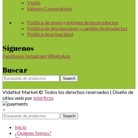
Visión
Valores Corporativos
Política de envío y entrega de los productos
Política de devoluciones y cambio de productos
Política de privacidad
Síguenos
Facebook
Instagram
WhatsApp
Buscar
Search
VidaNut Market © Todos los derechos reservados | Diseño de
sitios web por
Interficto
×
Search
Inicio
¿Quienes Somos?