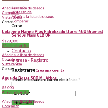
Leer más
Añadir a la lista de deseos
Vista rápida
Comparar
Añadir a la lista de deseos
Vista rápida
Comparar
Cerrar
Cerrar
Colágeno Marino Plus Hidrolizado (tarro 400 Gramos)
Serious Mass 6LB ON
$
128,300
Blog
Añadir al carrito
Contacto
Añadir a la lista de deseos
Comparar
Ingresa - Registro
Vista rápida
Cerrar
Registrarse
Crea una cuenta
Agua de Rosas 500 ML Athos
Nombre de usuario o correo electrónico
*
$
5,000
Añadir al carrito
Password
*
Añadir a la lista de deseos
Iniciar sesión
Comparar