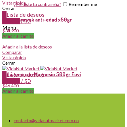
Vista rápida
¿Perdiste tu contraseña?
Remember me
Cerrar
0
Lista de deseos
Crema arawak anti-edad x50gr
0
items
/
$
0
Menu
$
34,900
Añadir al carrito
Añadir a la lista de deseos
Comparar
Vista rápida
Cerrar
Colágeno con Magnesio 500gr Euvi
0
Lista de deseos
0
items
/
$
0
$
46,400
Añadir al carrito
contacto@vidanutmarket.com.co