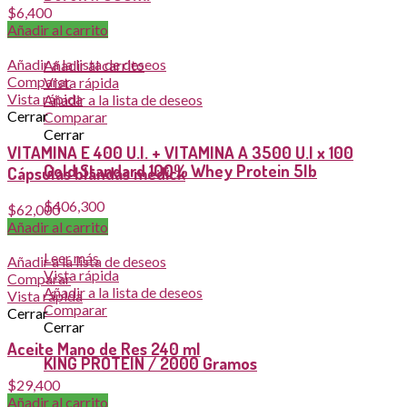
$
6,400
Añadir al carrito
$
33,800
Añadir a la lista de deseos
Añadir al carrito
Comparar
Vista rápida
Vista rápida
Añadir a la lista de deseos
Cerrar
Comparar
Cerrar
VITAMINA E 400 U.I. + VITAMINA A 3500 U.I x 100
Gold Standard 100% Whey Protein 5lb
Cápsulas blandas medick
$
406,300
$
62,000
Sold out
Añadir al carrito
Leer más
Añadir a la lista de deseos
Vista rápida
Comparar
Añadir a la lista de deseos
Vista rápida
Comparar
Cerrar
Cerrar
Aceite Mano de Res 240 ml
KING PROTEIN / 2000 Gramos
$
29,400
Sold out
Añadir al carrito