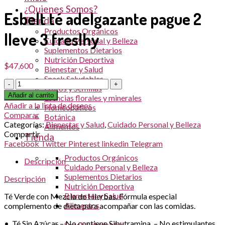
¿Quienes Somos?
Esbelt té adelgazante pague 2
Tienda
Productos Orgánicos
lleve 3 freslhy
Cuidado Personal y Belleza
Suplementos Dietarios
Nutrición Deportiva
$
47,600
Bienestar y Salud
Snack Saludables
Cantidad
Frutos y Semillas
Añadir al carrito
Esencias florales y minerales
Añadir a la lista de deseos
Homeopáticos
Comparar
Botánica
Categorías:
Bienestar y Salud
,
Cuidado Personal y Belleza
Alimentos
Compartir
Tienda
Facebook
Twitter
Pinterest
linkedin
Telegram
Productos Orgánicos
Descripción
Cuidado Personal y Belleza
Suplementos Dietarios
Descripción
Nutrición Deportiva
Bienestar y Salud
Té Verde con Mezcla de Hierbas. Fórmula especial
Alimentos
complemento de dieta para acompañar con las comidas.
• Té Sin Azúcar – No contiene Sibutramina. – No estimulantes
Snack Saludables