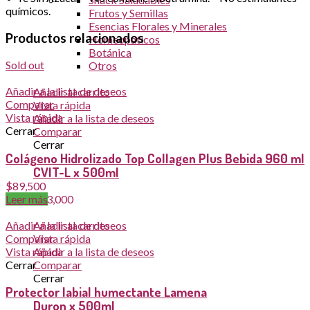
químicos.
Frutos y Semillas
Esencias Florales y Minerales
Productos relacionados
Homeopáticos
Botánica
Sold out
Otros
Añadir a la lista de deseos
Añadir al carrito
Comparar
Vista rápida
Vista rápida
Añadir a la lista de deseos
Cerrar
Comparar
Cerrar
Colágeno Hidrolizado Top Collagen Plus Bebida 960 ml
CVIT-L x 500ml
$
89,500
Leer más
$
23,000
Añadir a la lista de deseos
Añadir al carrito
Comparar
Vista rápida
Vista rápida
Añadir a la lista de deseos
Cerrar
Comparar
Cerrar
Protector labial humectante Lamena
Duron x 500ml