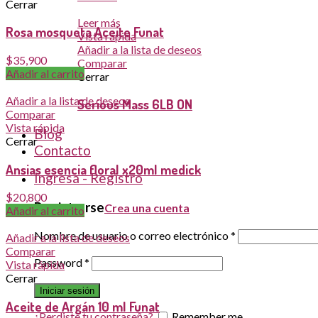
Cerrar
Leer más
Rosa mosqueta Aceite Funat
Vista rápida
Añadir a la lista de deseos
$
35,900
Comparar
Añadir al carrito
Cerrar
Añadir a la lista de deseos
Serious Mass 6LB ON
Comparar
Vista rápida
Blog
Cerrar
Contacto
Ansias esencia floral x20ml medick
Ingresa - Registro
$
20,800
Registrarse
Crea una cuenta
Añadir al carrito
Nombre de usuario o correo electrónico
*
Añadir a la lista de deseos
Comparar
Password
*
Vista rápida
Cerrar
Iniciar sesión
Aceite de Argán 10 ml Funat
¿Perdiste tu contraseña?
Remember me