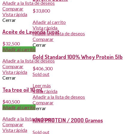
Añadir a la lista de deseos
Comparar
$
33,800
Vista rápida
Cerrar
Añadir al carrito
Vista rápida
Aceite de Lavanda funat
Añadir a la lista de deseos
Comparar
$
32,500
Cerrar
Añadir al carrito
Gold Standard 100% Whey Protein 5lb
Añadir a la lista de deseos
Comparar
$
406,300
Vista rápida
Sold out
Cerrar
Leer más
Tea tree oil 10 mL
Vista rápida
Añadir a la lista de deseos
$
40,500
Comparar
Añadir al carrito
Cerrar
Añadir a la lista de deseos
KING PROTEIN / 2000 Gramos
Comparar
Vista rápida
Sold out