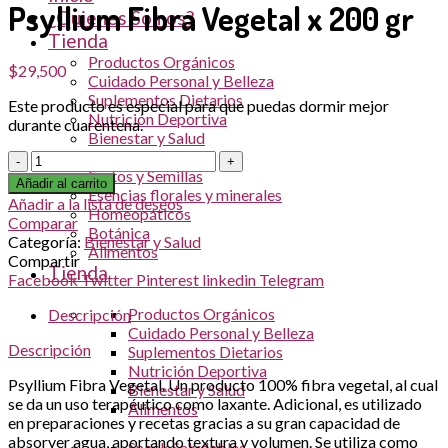
Psyllium Fibra Vegetal x 200 gr
¿Quienes Somos?
Tienda
Productos Orgánicos
$
29,500
Cuidado Personal y Belleza
Suplementos Dietarios
Este producto es especial para que puedas dormir mejor
Nutrición Deportiva
durante cuarentena.
Bienestar y Salud
Snack Saludables
Cantidad
Frutos y Semillas
Añadir al carrito
Esencias florales y minerales
Añadir a la lista de deseos
Homeopáticos
Comparar
Botánica
Categoría:
Bienestar y Salud
Alimentos
Compartir
Tienda
Facebook
Twitter
Pinterest
linkedin
Telegram
Productos Orgánicos
Descripción
Cuidado Personal y Belleza
Descripción
Suplementos Dietarios
Nutrición Deportiva
Psyllium Fibra Vegetal. Un producto 100% fibra vegetal, al cual
Bienestar y Salud
se da un uso terapéutico como laxante. Adicional, es utilizado
Alimentos
en preparaciones y recetas gracias a su gran capacidad de
absorver agua, aportando textura y volumen. Se utiliza como
Snack Saludables