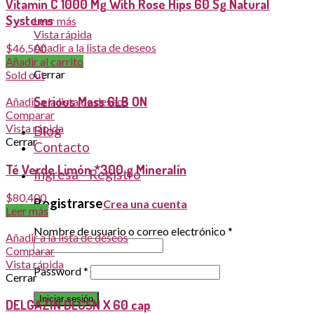
Vitamin C 1000 Mg With Rose Hips 60 Sg Natural
Systems
Leer más
Vista rápida
Añadir a la lista de deseos
$
46,500
Comparar
Añadir al carrito
Cerrar
Sold out
Serious Mass 6LB ON
Añadir a la lista de deseos
Comparar
Vista rápida
Blog
Cerrar
Contacto
Té Verde Limón *300 g Mineralín
Ingresa - Registro
$
80,400
Registrarse
Crea una cuenta
Leer más
Nombre de usuario o correo electrónico
*
Añadir a la lista de deseos
Comparar
Vista rápida
Password
*
Cerrar
Iniciar sesión
DELGAZIN DLGSN X 60 cap