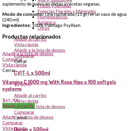
suplemento de huevo en dietas y recetas veganas.
Frutos y Semillas
Esencias Florales y Minerales
Modo de consumo:
Una cucharada (15 gr) en un vaso de agua
Homeopáticos
(240 ml)
Botánica
Ingredientes:
100% Plántago Psyllium
Otros
Productos relacionados
Añadir al carrito
Vista rápida
Añadir a la lista de deseos
Añadir a la lista de deseos
Comparar
Comparar
Cerrar
Vista rápida
Cerrar
CVIT-L x 500ml
Vitamina C 1000 mg With Rose Hips x 100 softgels
$
23,000
systems
Añadir al carrito
$
65,700
Vista rápida
Añadir al carrito
Añadir a la lista de deseos
Comparar
Añadir a la lista de deseos
Cerrar
Comparar
Vista rápida
Duron x 500ml