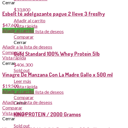
Cerrar
$
33,800
Esbelt té adelgazante pague 2 lleve 3 freslhy
Añadir al carrito
$
47,600
Vista rápida
Añadir al carrito
Añadir a la lista de deseos
Comparar
Cerrar
Añadir a la lista de deseos
Comparar
Gold Standard 100% Whey Protein 5lb
Vista rápida
Cerrar
$
406,300
Sold out
Vinagre De Manzana Con La Madre Gallo x 500 ml
Leer más
$
19,500
Vista rápida
Añadir al carrito
Añadir a la lista de deseos
Comparar
Añadir a la lista de deseos
Cerrar
Comparar
Vista rápida
KING PROTEIN / 2000 Gramos
Cerrar
Sold out