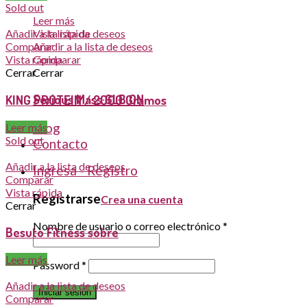
Sold out
Leer más
Vista rápida
Añadir a la lista de deseos
Añadir a la lista de deseos
Comparar
Comparar
Vista rápida
Cerrar
Cerrar
Serious Mass 6LB ON
KING PROTEIN / 2000 Gramos
Blog
Leer más
Sold out
Contacto
Añadir a la lista de deseos
Ingresa - Registro
Comparar
Vista rápida
Registrarse
Crea una cuenta
Cerrar
Nombre de usuario o correo electrónico
*
Besuto Fitness sobre
Leer más
Password
*
Añadir a la lista de deseos
Iniciar sesión
Comparar