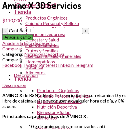
Amino X 30 Servicios
¿Quienes Somos?
Tienda
Productos Orgánicos
$
110,000
Cuidado Personal y Belleza
Suplementos Dietarios
Cantidad
Nutrición Deportiva
Añadir al carrito
Bienestar y Salud
Añadir a la lista de deseos
Snack Saludables
Comparar
Frutos y Semillas
Categoría:
Nutrición Deportiva
Esencias florales y minerales
Compartir
Homeopáticos
Facebook
Twitter
Pinterest
linkedin
Telegram
Botánica
Alimentos
Descripción
Tienda
Descripción
Productos Orgánicos
AMINO X
de BSN además esta enriquecido con vitamina D y es
Cuidado Personal y Belleza
libre de cafeína, así se puede usar a cualquier hora del día, y 0%
Suplementos Dietarios
azucar.
Nutrición Deportiva
Bienestar y Salud
Principales características de AMINO X :
Alimentos
– 10 g de aminoácidos micronizados anti-
Snack Saludables