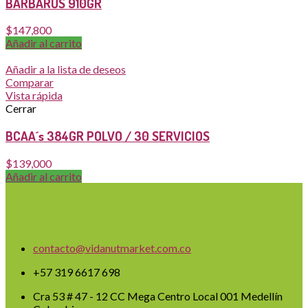
BARBARUS 910GR
$
147,800
Añadir al carrito
Añadir a la lista de deseos
Comparar
Vista rápida
Cerrar
BCAA´s 384GR POLVO / 30 SERVICIOS
$
139,000
Añadir al carrito
contacto@vidanutmarket.com.co
+57 319 6617 698
Cra 53 # 47 - 12 CC Mega Centro Local 001 Medellín