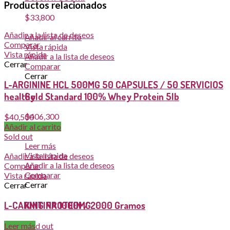
Productos relacionados
$
33,800
Añadir a la lista de deseos
Añadir al carrito
Comparar
Vista rápida
Vista rápida
Añadir a la lista de deseos
Cerrar
Comparar
Cerrar
L-ARGININE HCL 500MG 50 CAPSULES / 50 SERVICIOS
Gold Standard 100% Whey Protein 5lb
healthy
$
406,300
$
40,500
Sold out
Añadir al carrito
Sold out
Leer más
Vista rápida
Añadir a la lista de deseos
Añadir a la lista de deseos
Comparar
Comparar
Vista rápida
Cerrar
Cerrar
KING PROTEIN / 2000 Gramos
L-CARNITINA 1000MG
Sold out
Leer más