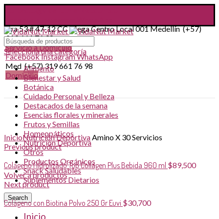
contacto@vidanutmarket.com.co
Facebook
Instagram
WhatsApp
Cra 53 # 47-12 CC Mega Centro Local 001 Medellín (+57)
319 661 76 98
Servicio a Domicilio
Selecciona una categoría
Facebook
Instagram
WhatsApp
Med (+57) 319 661 76 98
Alimento
Domicilio
Bienestar y Salud
Botánica
Cuidado Personal y Belleza
Destacados de la semana
Esencias florales y minerales
Frutos y Semillas
Click to enlarge
Homeopáticos
Inicio
Nutrición Deportiva
Amino X 30 Servicios
Nutrición Deportiva
Previous product
Otros
Productos Orgánicos
Colágeno Hidrolizado Top Collagen Plus Bebida 960 ml
$
89,500
Snack Saludables
Volver a productos
Suplementos Dietarios
Next product
Search
Colágeno con Biotina Polvo 250 Gr Euvi
$
30,700
Inicio