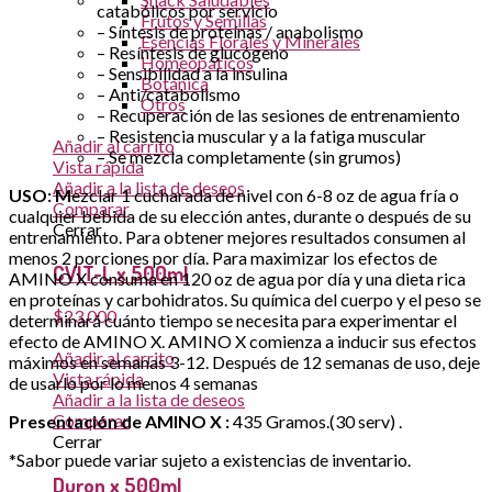
catabólicos por servicio
Frutos y Semillas
– Síntesis de proteínas / anabolismo
Esencias Florales y Minerales
– Resíntesis de glucógeno
Homeopáticos
– Sensibilidad a la insulina
Botánica
– Anti/catabolismo
Otros
– Recuperación de las sesiones de entrenamiento
– Resistencia muscular y a la fatiga muscular
Añadir al carrito
– Se mezcla completamente (sin grumos)
Vista rápida
Añadir a la lista de deseos
USO: M
ezclar 1 cucharada de nivel con 6-8 oz de agua fría o
Comparar
cualquier bebida de su elección antes, durante o después de su
Cerrar
entrenamiento. Para obtener mejores resultados consumen al
menos 2 porciones por día. Para maximizar los efectos de
CVIT-L x 500ml
AMINO X consuma en 120 oz de agua por día y una dieta rica
en proteínas y carbohidratos. Su química del cuerpo y el peso se
$
23,000
determinará cuánto tiempo se necesita para experimentar el
efecto de AMINO X. AMINO X comienza a inducir sus efectos
Añadir al carrito
máximos en semanas 3-12. Después de 12 semanas de uso, deje
Vista rápida
de usarlo por lo menos 4 semanas
Añadir a la lista de deseos
Comparar
Presentación de
AMINO X :
435 Gramos.(30 serv) .
Cerrar
*Sabor puede variar sujeto a existencias de inventario.
Duron x 500ml