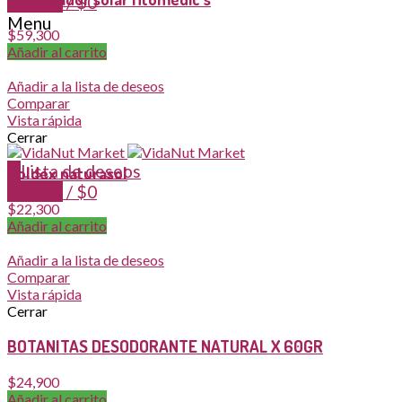
0
items
/
$
0
Menu
$
59,300
Añadir al carrito
Añadir a la lista de deseos
Comparar
Vista rápida
Cerrar
0
Lista de deseos
Boldex naturasol
0
items
/
$
0
$
22,300
Añadir al carrito
Añadir a la lista de deseos
Comparar
Vista rápida
Cerrar
BOTANITAS DESODORANTE NATURAL X 60GR
$
24,900
Añadir al carrito