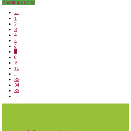
Añadir al carrito
←
1
2
3
4
5
6
7
8
9
10
…
33
34
35
→