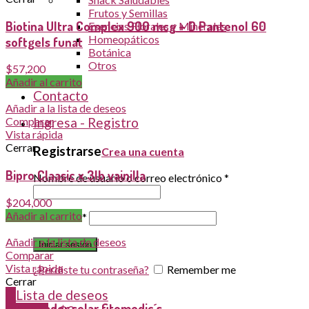
Frutos y Semillas
Biotina Ultra Complex 900 mcg + D Pantenol 60
Esencias Florales y Minerales
Homeopáticos
softgels funat
Botánica
Otros
$
57,200
Blog
Añadir al carrito
Contacto
Añadir a la lista de deseos
Ingresa - Registro
Comparar
Vista rápida
Cerrar
Registrarse
Crea una cuenta
Bipro Claasic x 3lb vainilla
Nombre de usuario o correo electrónico
*
$
204,000
Añadir al carrito
Password
*
Añadir a la lista de deseos
Iniciar sesión
Comparar
Vista rápida
¿Perdiste tu contraseña?
Remember me
Cerrar
0
Lista de deseos
Bloqueador solar fitomedic´s