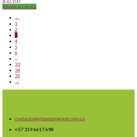
$
32,100
Añadir al carrito
←
1
2
3
4
5
6
…
33
34
35
→
contacto@vidanutmarket.com.co
+57 319 6617 698