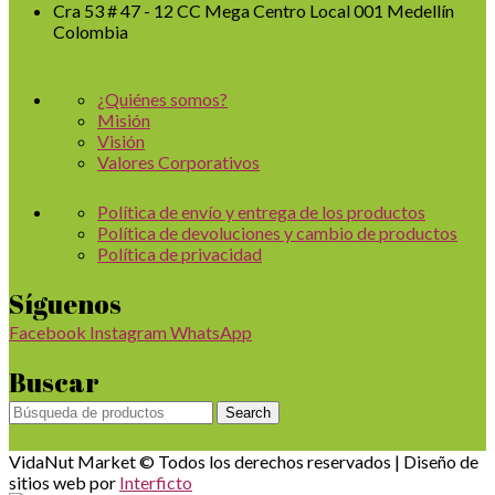
Cra 53 # 47 - 12 CC Mega Centro Local 001 Medellín
Colombia
¿Quiénes somos?
Misión
Visión
Valores Corporativos
Política de envío y entrega de los productos
Política de devoluciones y cambio de productos
Política de privacidad
Síguenos
Facebook
Instagram
WhatsApp
Buscar
Search
VidaNut Market © Todos los derechos reservados | Diseño de
sitios web por
Interficto