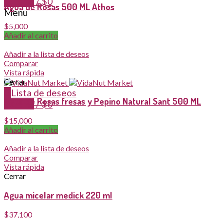
0
items
/
$
0
Agua de Rosas 500 ML Athos
Menu
$
5,000
Añadir al carrito
Añadir a la lista de deseos
Comparar
Vista rápida
Cerrar
0
Lista de deseos
Agua de Rosas fresas y Pepino Natural Sant 500 ML
0
items
/
$
0
$
15,000
Añadir al carrito
Añadir a la lista de deseos
Comparar
Vista rápida
Cerrar
Agua micelar medick 220 ml
$
37,100