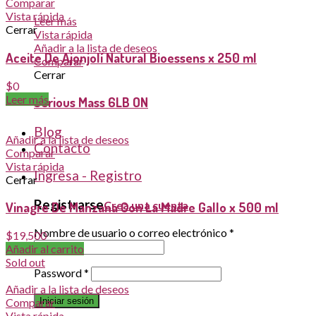
Comparar
Vista rápida
Leer más
Cerrar
Vista rápida
Añadir a la lista de deseos
Aceite De Ajonjolí Natural Bioessens x 250 ml
Comparar
Cerrar
$
0
Leer más
Serious Mass 6LB ON
Blog
Añadir a la lista de deseos
Contacto
Comparar
Vista rápida
Ingresa - Registro
Cerrar
Registrarse
Crea una cuenta
Vinagre De Manzana Con La Madre Gallo x 500 ml
Nombre de usuario o correo electrónico
*
$
19,500
Añadir al carrito
Sold out
Password
*
Añadir a la lista de deseos
Iniciar sesión
Comparar
Vista rápida