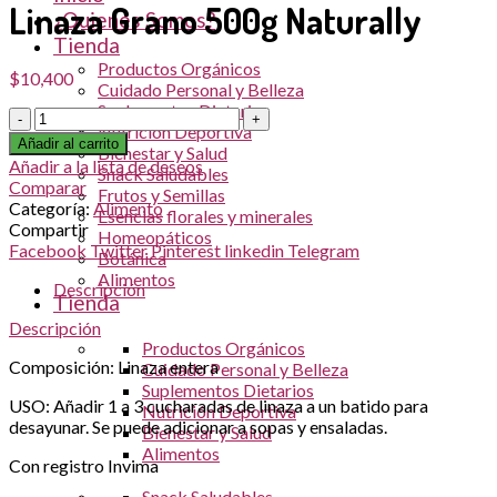
Linaza Grano 500g Naturally
¿Quienes Somos?
Tienda
Productos Orgánicos
$
10,400
Cuidado Personal y Belleza
Suplementos Dietarios
Cantidad
Nutrición Deportiva
Añadir al carrito
Bienestar y Salud
Añadir a la lista de deseos
Snack Saludables
Comparar
Frutos y Semillas
Categoría:
Alimento
Esencias florales y minerales
Compartir
Homeopáticos
Facebook
Twitter
Pinterest
linkedin
Telegram
Botánica
Alimentos
Descripción
Tienda
Descripción
Productos Orgánicos
Composición: Linaza entera
Cuidado Personal y Belleza
Suplementos Dietarios
USO: Añadir 1 a 3 cucharadas de linaza a un batido para
Nutrición Deportiva
desayunar. Se puede adicionar a sopas y ensaladas.
Bienestar y Salud
Alimentos
Con registro Invima
Snack Saludables