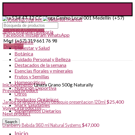
contacto@vidanutmarket.com.co
Facebook
Instagram
WhatsApp
Cra 53 # 47-12 CC Mega Centro Local 001 Medellín (+57)
319 661 76 98
Servicio a Domicilio
Selecciona una categoría
Facebook
Instagram
WhatsApp
Med (+57) 319 661 76 98
Alimento
Domicilio
Bienestar y Salud
Botánica
Cuidado Personal y Belleza
Destacados de la semana
Esencias florales y minerales
Frutos y Semillas
Click to enlarge
Homeopáticos
Inicio
Alimento
Linaza Grano 500g Naturally
Nutrición Deportiva
Previous product
Otros
Productos Orgánicos
Jarabe de jenjibre x240ml Obsequio presentacion 120ml
$
25,400
Snack Saludables
Volver a productos
Suplementos Dietarios
Next product
Search
Cranberry Bebida 960 ml Natural Systems
$
47,000
Inicio