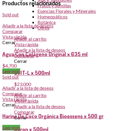
Productos relacionados
Frutos y Semillas
Esencias Florales y Minerales
Sold out
Homeopáticos
Botánica
Añadir a la lista de deseos
Otros
Comparar
Vista rápida
Añadir al carrito
Cerrar
Vista rápida
Añadir a la lista de deseos
Agua Con Colágeno Original x 635 ml
Comparar
Cerrar
$
4,700
Leer más
CVIT-L x 500ml
Sold out
$
23,000
Añadir a la lista de deseos
Comparar
Añadir al carrito
Vista rápida
Vista rápida
Cerrar
Añadir a la lista de deseos
Comparar
Harina De Coco Orgánica Bioessens x 500 gr
Cerrar
Leer más
Duron x 500ml