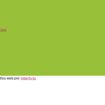
ctos
itios web por
Interficto