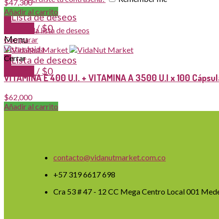
$
47,300
Añadir al carrito
0
Lista de deseos
0
items
/
$
0
Añadir a la lista de deseos
Menu
Comparar
Vista rápida
Cerrar
0
Lista de deseos
0
items
/
$
0
VITAMINA E 400 U.I. + VITAMINA A 3500 U.I x 100 Cápsu
$
62,000
Añadir al carrito
contacto@vidanutmarket.com.co
+57 319 6617 698
Cra 53 # 47 - 12 CC Mega Centro Local 001 Mede