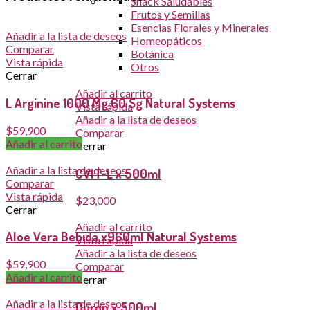
Snack Saludables
Frutos y Semillas
Esencias Florales y Minerales
Añadir a la lista de deseos
Homeopáticos
Comparar
Botánica
Vista rápida
Otros
Cerrar
Añadir al carrito
L Arginine 1000 Mg 60 Sg Natural Systems
Vista rápida
Añadir a la lista de deseos
$
59,900
Comparar
Añadir al carrito
Cerrar
Añadir a la lista de deseos
CVIT-L x 500ml
Comparar
Vista rápida
$
23,000
Cerrar
Añadir al carrito
Aloe Vera Bebida x960ml Natural Systems
Vista rápida
Añadir a la lista de deseos
$
59,900
Comparar
Añadir al carrito
Cerrar
Añadir a la lista de deseos
Duron x 500ml