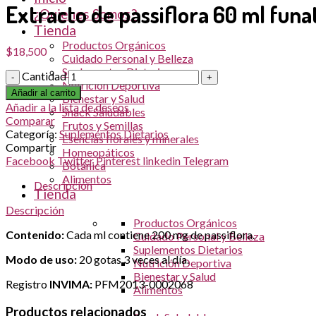
Extracto de passiflora 60 ml funa
¿Quienes Somos?
Tienda
Productos Orgánicos
$
18,500
Cuidado Personal y Belleza
Suplementos Dietarios
Cantidad
Nutrición Deportiva
Añadir al carrito
Bienestar y Salud
Añadir a la lista de deseos
Snack Saludables
Comparar
Frutos y Semillas
Categoría:
Suplementos Dietarios
Esencias florales y minerales
Compartir
Homeopáticos
Facebook
Twitter
Pinterest
linkedin
Telegram
Botánica
Alimentos
Descripción
Tienda
Descripción
Productos Orgánicos
Contenido:
Cada ml contiene 200 mg de passiflora.
Cuidado Personal y Belleza
Suplementos Dietarios
Modo de uso:
20 gotas 3 veces al día.
Nutrición Deportiva
Bienestar y Salud
Registro
INVIMA:
PFM2013-0002068
Alimentos
Productos relacionados