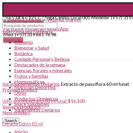
contacto@vidanutmarket.com.co
Facebook
Instagram
WhatsApp
Cra 53 # 47-12 CC Mega Centro Local 001 Medellín (+57) 319 
Servicio a Domicilio
Facebook
Instagram
WhatsApp
Selecciona una categoría
Med (+57) 319 661 76 98
Domicilio
Alimento
Bienestar y Salud
Botánica
Cuidado Personal y Belleza
Destacados de la semana
Esencias florales y minerales
Frutos y Semillas
Click to enlarge
Homeopáticos
Inicio
Suplementos Dietarios
Extracto de passiflora 60 ml funat
Nutrición Deportiva
Previous product
Otros
Productos Orgánicos
Urifin vira vira extracto 60 ml funat
$
16,100
Snack Saludables
Volver a productos
Suplementos Dietarios
Next product
Search
Extracto Cidrón 60 ml
Inicio