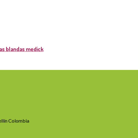
las blandas medick
llín Colombia