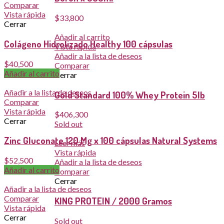
Comparar
Vista rápida
$
33,800
Cerrar
Añadir al carrito
Colágeno Hidrolizado Healthy 100 cápsulas
Vista rápida
Añadir a la lista de deseos
$
40,500
Comparar
Añadir al carrito
Cerrar
Añadir a la lista de deseos
Gold Standard 100% Whey Protein 5lb
Comparar
Vista rápida
$
406,300
Cerrar
Sold out
Zinc Gluconate 120 Mg x 100 cápsulas Natural Systems
Leer más
Vista rápida
$
52,500
Añadir a la lista de deseos
Añadir al carrito
Comparar
Cerrar
Añadir a la lista de deseos
Comparar
KING PROTEIN / 2000 Gramos
Vista rápida
Cerrar
Sold out