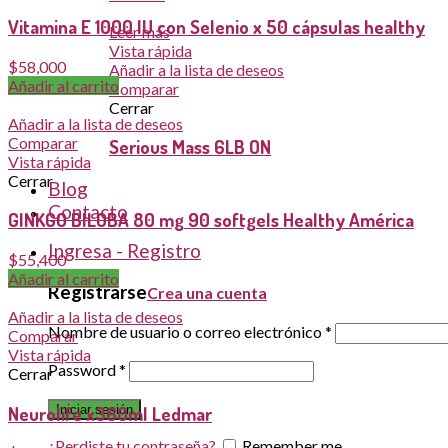
Vitamina E 1000 IU con Selenio x 50 cápsulas healthy
Leer más
Vista rápida
$
58,000
Añadir a la lista de deseos
Añadir al carrito
Comparar
Cerrar
Añadir a la lista de deseos
Comparar
Serious Mass 6LB ON
Vista rápida
Cerrar
Blog
Contacto
GINKGO BILOBA 80 mg 90 softgels Healthy América
Ingresa - Registro
$
55,400
Añadir al carrito
Registrarse
Crea una cuenta
Añadir a la lista de deseos
Nombre de usuario o correo electrónico
*
Comparar
Vista rápida
Password
*
Cerrar
Iniciar sesión
Neurolife x360ml Ledmar
¿Perdiste tu contraseña?
Remember me