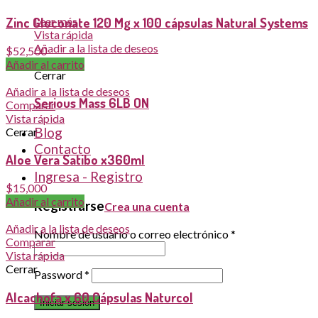
Leer más
Zinc Gluconate 120 Mg x 100 cápsulas Natural Systems
Vista rápida
Añadir a la lista de deseos
$
52,500
Comparar
Añadir al carrito
Cerrar
Añadir a la lista de deseos
Serious Mass 6LB ON
Comparar
Vista rápida
Blog
Cerrar
Contacto
Aloe Vera Satibo x360ml
Ingresa - Registro
$
15,000
Añadir al carrito
Registrarse
Crea una cuenta
Añadir a la lista de deseos
Nombre de usuario o correo electrónico
*
Comparar
Vista rápida
Cerrar
Password
*
Alcachofa x 60 Cápsulas Naturcol
Iniciar sesión