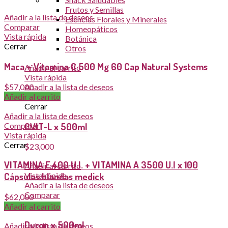
Frutos y Semillas
Añadir a la lista de deseos
Esencias Florales y Minerales
Comparar
Homeopáticos
Vista rápida
Botánica
Cerrar
Otros
Maca + Vitamina C 500 Mg 60 Cap Natural Systems
Añadir al carrito
Vista rápida
$
57,000
Añadir a la lista de deseos
Añadir al carrito
Comparar
Cerrar
Añadir a la lista de deseos
CVIT-L x 500ml
Comparar
Vista rápida
Cerrar
$
23,000
VITAMINA E 400 U.I. + VITAMINA A 3500 U.I x 100
Añadir al carrito
Vista rápida
Cápsulas blandas medick
Añadir a la lista de deseos
Comparar
$
62,000
Cerrar
Añadir al carrito
Duron x 500ml
Añadir a la lista de deseos