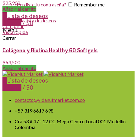
$
25,900
¿Perdiste tu contraseña?
Remember me
Añadir al carrito
0
Lista de deseos
Añadir a la lista de deseos
0
items
/
$
0
Comparar
Menu
Vista rápida
Cerrar
Colágeno y Biotina Healthy 60 Softgels
$
63,500
Añadir al carrito
0
Lista de deseos
0
items
/
$
0
contacto@vidanutmarket.com.co
+57 319 6617 698
Cra 53 # 47 - 12 CC Mega Centro Local 001 Medellín
Colombia