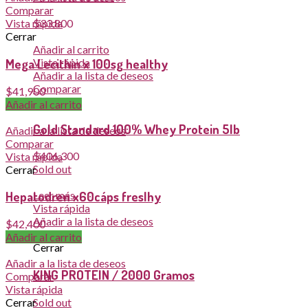
Comparar
$
33,800
Vista rápida
Cerrar
Añadir al carrito
Vista rápida
Mega Lecithin x 100sg healthy
Añadir a la lista de deseos
Comparar
$
41,900
Cerrar
Añadir al carrito
Gold Standard 100% Whey Protein 5lb
Añadir a la lista de deseos
Comparar
$
406,300
Vista rápida
Sold out
Cerrar
Leer más
Hepatodren x60cáps freslhy
Vista rápida
Añadir a la lista de deseos
$
42,400
Comparar
Añadir al carrito
Cerrar
Añadir a la lista de deseos
KING PROTEIN / 2000 Gramos
Comparar
Vista rápida
Sold out
Cerrar