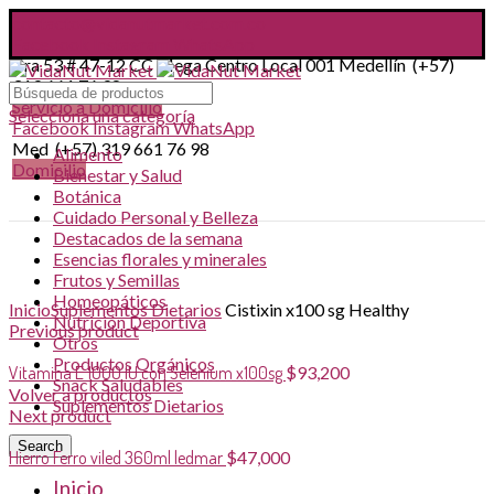
contacto@vidanutmarket.com.co
Facebook
Instagram
WhatsApp
Cra 53 # 47-12 CC Mega Centro Local 001 Medellín (+57)
319 661 76 98
Servicio a Domicilio
Selecciona una categoría
Facebook
Instagram
WhatsApp
Med (+57) 319 661 76 98
Alimento
Domicilio
Bienestar y Salud
Botánica
Cuidado Personal y Belleza
Destacados de la semana
Esencias florales y minerales
Frutos y Semillas
Click to enlarge
Homeopáticos
Inicio
Suplementos Dietarios
Cistixin x100 sg Healthy
Nutrición Deportiva
Previous product
Otros
Productos Orgánicos
Vitamina E 1000 IU con Selenium x100sg
$
93,200
Snack Saludables
Volver a productos
Suplementos Dietarios
Next product
Search
Hierro Ferro viled 360ml ledmar
$
47,000
Inicio