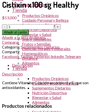
Cistixin x100 sg Healthy
¿Quienes Somos?
Tienda
Productos Orgánicos
$
53,000
Cuidado Personal y Belleza
Suplementos Dietarios
Cantidad
Nutrición Deportiva
Añadir al carrito
Bienestar y Salud
Añadir a la lista de deseos
Snack Saludables
Comparar
Frutos y Semillas
Categoría:
Suplementos Dietarios
Esencias florales y minerales
Compartir
Homeopáticos
Facebook
Twitter
Pinterest
linkedin
Telegram
Botánica
Alimentos
Descripción
Tienda
Descripción
Productos Orgánicos
Contiene Vitamina C (ácido ascórbico) y E: que son
Cuidado Personal y Belleza
antioxidantes.
Suplementos Dietarios
Nutrición Deportiva
Bienestar y Salud
Alimentos
Productos relacionados
Snack Saludables