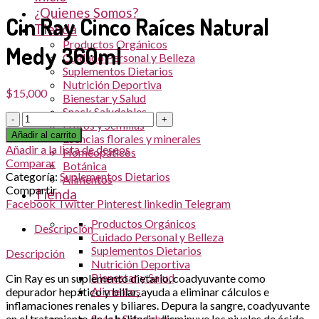
¿Quienes Somos?
Cin Ray Cinco Raíces Natural
Tienda
Productos Orgánicos
Medy 360ml
Cuidado Personal y Belleza
Suplementos Dietarios
Nutrición Deportiva
$
15,000
Bienestar y Salud
Snack Saludables
Cantidad
Frutos y Semillas
Añadir al carrito
Esencias florales y minerales
Añadir a la lista de deseos
Homeopáticos
Comparar
Botánica
Categoría:
Suplementos Dietarios
Alimentos
Compartir
Tienda
Facebook
Twitter
Pinterest
linkedin
Telegram
Productos Orgánicos
Descripción
Cuidado Personal y Belleza
Suplementos Dietarios
Descripción
Nutrición Deportiva
Bienestar y Salud
Cin Ray es un suplemento dietario, coadyuvante como
Alimentos
depurador hepático y biliar, ayuda a eliminar cálculos e
inflamaciones renales y biliares. Depura la sangre, coadyuvante
en el tratamiento de la halitosis, disminuye los niveles de ácido
Snack Saludables