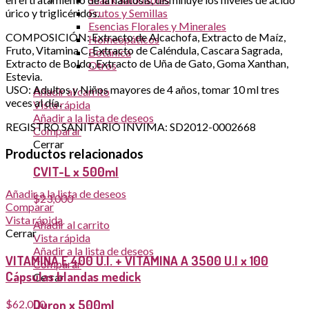
úrico y triglicéridos.
Frutos y Semillas
Esencias Florales y Minerales
COMPOSICIÓN: Extracto de Alcachofa, Extracto de Maíz,
Homeopáticos
Fruto, Vitamina C, Extracto de Caléndula, Cascara Sagrada,
Botánica
Extracto de Boldo, Extracto de Uña de Gato, Goma Xanthan,
Otros
Estevia.
USO: Adultos y Niños mayores de 4 años, tomar 10 ml tres
Añadir al carrito
veces al día.
Vista rápida
Añadir a la lista de deseos
REGISTRO SANITARIO INVIMA: SD2012-0002668
Comparar
Cerrar
Productos relacionados
CVIT-L x 500ml
Añadir a la lista de deseos
$
23,000
Comparar
Vista rápida
Añadir al carrito
Cerrar
Vista rápida
Añadir a la lista de deseos
VITAMINA E 400 U.I. + VITAMINA A 3500 U.I x 100
Comparar
Cápsulas blandas medick
Cerrar
Duron x 500ml
$
62,000