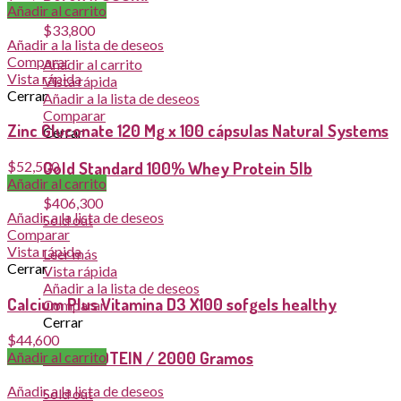
Añadir al carrito
$
33,800
Añadir a la lista de deseos
Comparar
Añadir al carrito
Vista rápida
Vista rápida
Cerrar
Añadir a la lista de deseos
Comparar
Zinc Gluconate 120 Mg x 100 cápsulas Natural Systems
Cerrar
Gold Standard 100% Whey Protein 5lb
$
52,500
Añadir al carrito
$
406,300
Añadir a la lista de deseos
Sold out
Comparar
Vista rápida
Leer más
Cerrar
Vista rápida
Añadir a la lista de deseos
Calcium Plus Vitamina D3 X100 sofgels healthy
Comparar
Cerrar
$
44,600
KING PROTEIN / 2000 Gramos
Añadir al carrito
Añadir a la lista de deseos
Sold out