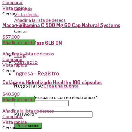
Comparar
Vista rápida
Leer más
Cerrar
Vista rápida
Añadir a la lista de deseos
Maca + Vitamina C 500 Mg 60 Cap Natural Systems
Comparar
Cerrar
$
57,000
Serious Mass 6LB ON
Añadir al carrito
Añadir a la lista de deseos
Blog
Comparar
Contacto
Vista rápida
Cerrar
Ingresa - Registro
Colágeno Hidrolizado Healthy 100 cápsulas
Registrarse
Crea una cuenta
$
40,500
Nombre de usuario o correo electrónico
*
Añadir al carrito
Añadir a la lista de deseos
Password
*
Comparar
Vista rápida
Iniciar sesión
Cerrar