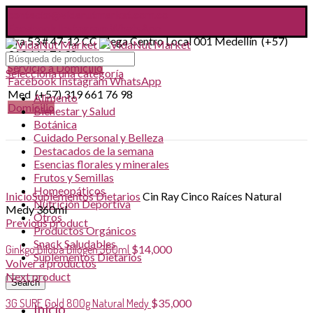
contacto@vidanutmarket.com.co
Facebook
Instagram
WhatsApp
Cra 53 # 47-12 CC Mega Centro Local 001 Medellín (+57)
319 661 76 98
Servicio a Domicilio
Selecciona una categoría
Facebook
Instagram
WhatsApp
Med (+57) 319 661 76 98
Alimento
Domicilio
Bienestar y Salud
Botánica
Cuidado Personal y Belleza
Destacados de la semana
Esencias florales y minerales
Frutos y Semillas
Click to enlarge
Homeopáticos
Inicio
Suplementos Dietarios
Cin Ray Cinco Raíces Natural
Nutrición Deportiva
Medy 360ml
Otros
Previous product
Productos Orgánicos
Snack Saludables
Ginkgo Biloba Bilogen 360ml
$
14,000
Suplementos Dietarios
Volver a productos
Next product
Search
3G SURE Gold 800g Natural Medy
$
35,000
Inicio