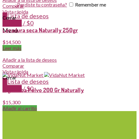
¿Perdiste tu contraseña?
Remember me
Comparar
Vista rápida
0
Lista de deseos
Cerrar
0
items
/
$
0
Levadura seca Naturally 250gr
Menu
$
14,500
Leer más
Añadir a la lista de deseos
Comparar
Vista rápida
Cerrar
0
Lista de deseos
0
items
/
$
0
Algarroba Polvo 200 Gr Naturally
$
15,300
Añadir al carrito