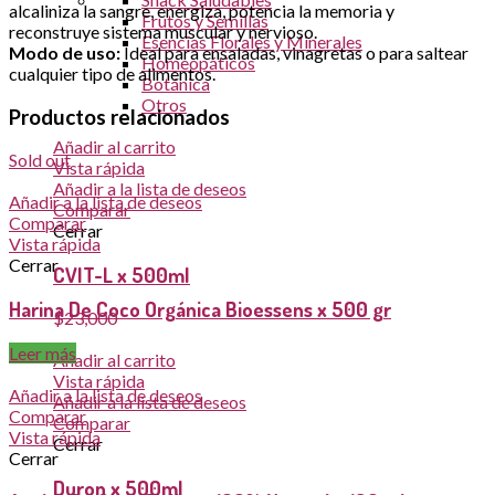
alcaliniza la sangre, energiza, potencia la memoria y
Frutos y Semillas
reconstruye sistema muscular y nervioso.
Esencias Florales y Minerales
Modo de uso:
Ideal para ensaladas, vinagretas o para saltear
Homeopáticos
cualquier tipo de alimentos.
Botánica
Otros
Productos relacionados
Añadir al carrito
Sold out
Vista rápida
Añadir a la lista de deseos
Añadir a la lista de deseos
Comparar
Comparar
Cerrar
Vista rápida
Cerrar
CVIT-L x 500ml
Harina De Coco Orgánica Bioessens x 500 gr
$
23,000
Leer más
Añadir al carrito
Vista rápida
Añadir a la lista de deseos
Añadir a la lista de deseos
Comparar
Comparar
Vista rápida
Cerrar
Cerrar
Duron x 500ml