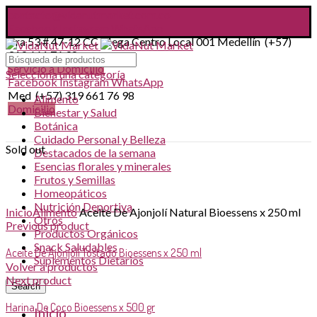
contacto@vidanutmarket.com.co
Facebook
Instagram
WhatsApp
Cra 53 # 47-12 CC Mega Centro Local 001 Medellín (+57)
319 661 76 98
Servicio a Domicilio
Selecciona una categoría
Facebook
Instagram
WhatsApp
Med (+57) 319 661 76 98
Alimento
Domicilio
Bienestar y Salud
Botánica
Cuidado Personal y Belleza
Sold out
Destacados de la semana
Esencias florales y minerales
Frutos y Semillas
Homeopáticos
Click to enlarge
Nutrición Deportiva
Inicio
Alimento
Aceite De Ajonjolí Natural Bioessens x 250 ml
Otros
Previous product
Productos Orgánicos
Snack Saludables
Aceite De Ajonjolí Tostado Bioessens x 250 ml
Suplementos Dietarios
Volver a productos
Next product
Search
Harina De Coco Bioessens x 500 gr
Inicio