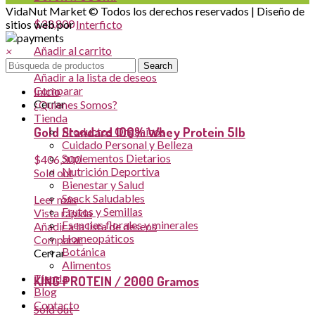
VidaNut Market © Todos los derechos reservados | Diseño de
$
33,800
sitios web por
Interficto
Añadir al carrito
×
Vista rápida
Search
Añadir a la lista de deseos
Comparar
Inicio
Cerrar
¿Quienes Somos?
Tienda
Gold Standard 100% Whey Protein 5lb
Productos Orgánicos
Cuidado Personal y Belleza
Suplementos Dietarios
$
406,300
Nutrición Deportiva
Sold out
Bienestar y Salud
Snack Saludables
Leer más
Frutos y Semillas
Vista rápida
Esencias florales y minerales
Añadir a la lista de deseos
Homeopáticos
Comparar
Botánica
Cerrar
Alimentos
Tienda
KING PROTEIN / 2000 Gramos
Blog
Contacto
Sold out