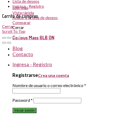
Lista de deseos
Ingresa - Registro
Leer más
Vista rápida
Carrito de compras
Añadir a la lista de deseos
Comparar
Cerrar
Cerrar
Scroll To Top
Serious Mass 6LB ON
Blog
Contacto
Ingresa - Registro
Registrarse
Crea una cuenta
Nombre de usuario o correo electrónico
*
Password
*
Iniciar sesión